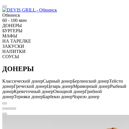
Обнинск
60 - 100 мин
ДОНЕРЫ
БУРГЕРЫ
МАФЫ
НА ТАРЕЛКЕ
ЗАКУСКИ
НАПИТКИ
СОУСЫ
ДОНЕРЫ
Классический донер
Сырный донер
Берлинский донер
Тейсти
донер
Греческий донер
Цезарь донер
Мраморный донер
Рыбный
донер
Креветочный донер
Овощной донер
Грибной
донер
Терияки донер
Барбекю донер
Чоризо донер