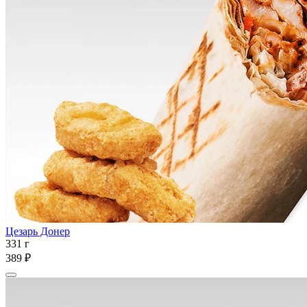
Цезарь Донер
331 г
389 ₽