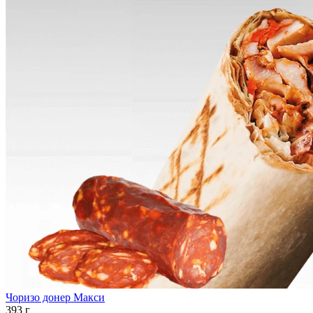
Чоризо донер Макси
393 г