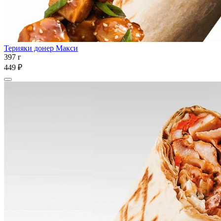
Терияки донер Макси
397 г
449 ₽